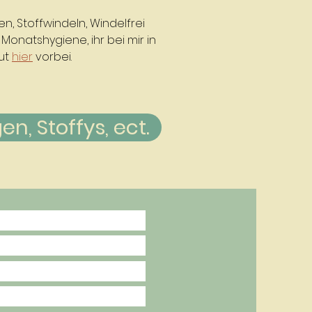
en, Stoffwindeln, Windelfrei
onatshygiene, ihr bei mir in
aut
hier
vorbei.
n, Stoffys, ect.