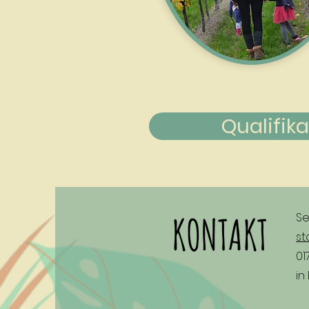
Qualifik
KONTAKT
Se
st
01
in