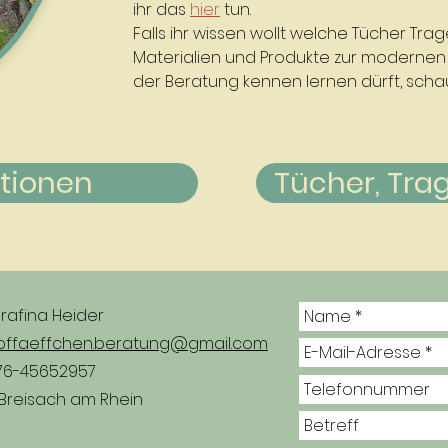
ihr das
hier
tun.
Falls ihr wissen wollt welche Tücher Trag
Materialien und Produkte zur modernen M
der Beratung kennen lernen dürft, sch
ationen
Tücher, Trage
rafina Heider
offaeffchen.beratung@gmail.com
76-45652957
 Breisach am Rhein