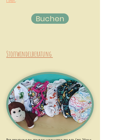
hier
.
Buchen
Stoffwindelberatung