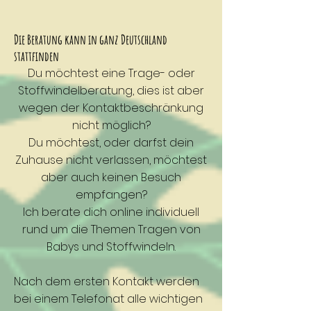
Die Beratung kann in ganz Deutschland
stattfinden
Du möchtest eine Trage- oder
Stoffwindelberatung, dies ist aber
wegen der Kontaktbeschränkung
nicht möglich?
Du möchtest, oder darfst dein
Zuhause nicht verlassen, möchtest
aber auch keinen Besuch
empfangen?
Ich berate dich online individuell
rund um die Themen Tragen von
Babys und Stoffwindeln.
Nach dem ersten Kontakt werden
bei einem Telefonat alle wichtigen