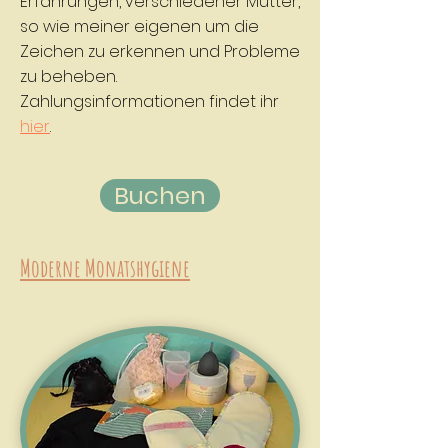
Erfahrungen, verschiedener Mütter,
so wie meiner eigenen um die
Zeichen zu erkennen und Probleme
zu beheben.
Zahlungsinformationen findet ihr
hier
.
Buchen
Moderne Monatshygiene