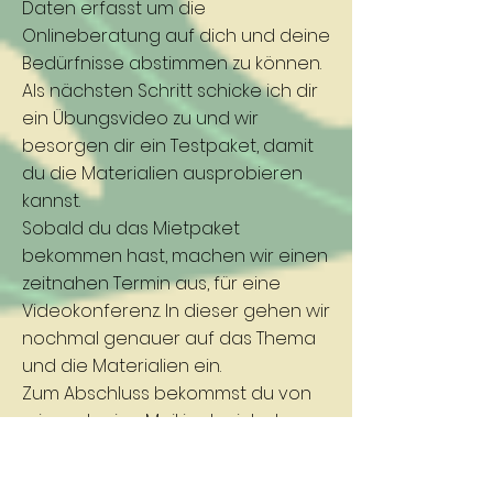
Daten erfasst um die
Onlineberatung auf dich und deine
Bedürfnisse abstimmen zu können.
Als nächsten Schritt schicke ich dir
ein Übungsvideo zu und wir
besorgen dir ein Testpaket, damit
du die Materialien ausprobieren
kannst.
Sobald du das Mietpaket
bekommen hast, machen wir einen
zeitnahen Termin aus, für eine
Videokonferenz. In dieser gehen wir
nochmal genauer auf das Thema
und die Materialien ein.
Zum Abschluss bekommst du von
mir noch eine Mail in der ich das
Wichtigste zusammengefasst
habe.