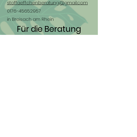
stoffaeffchen.beratung@gmail.com
0176-45652957
in Breisach am Rhein
Für die Beratung
fahre
ich zu euch
nach Hause
oder wir treffen uns
online.